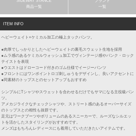
SIDEWAY STANCE
ブランド
商品一覧
一覧
ITEM INFO
ヘビーウェイト×ケミカル加工の極上タックパンツ。
●肉厚でしっかりとしたヘビーウェイトの裏毛スウェット生地を採用
●ムラ感のあるケミカルウォッシュ加工でヴィンテージ感やパンク・ロック
テイストを表現
●ウエストはドローコード付きのゴム仕様でイージーパンツ
●フロントにはワンポイントロゴ刺しゅうをデザインし、良いアクセントに
●同素材のトップスとのセットアップもおすすめ
シンプルにTシャツやスウェットを合わせるだけでもサマになる主役級パン
ツ。
アメカジライクなチェックシャツや、ストリート感のあるオーバーサイズ
のトップスとの相性も抜群です。
足元はワークブーツやボリュームのあるスニーカーで、ルーズなシルエッ
トを活かしたスタイリングがおすすめです。
メンズはもちろんレディースにも着用していただきたいアイテムです。