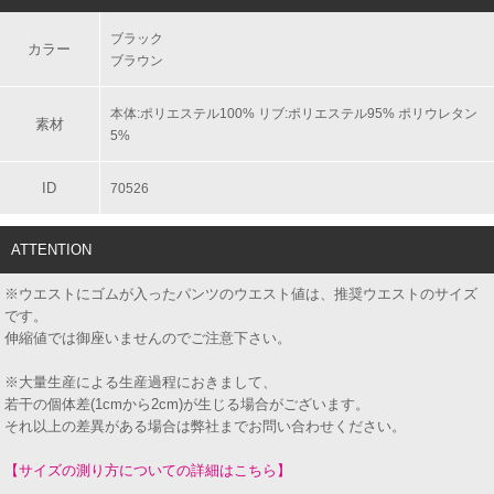
ブラック
カラー
ブラウン
本体:ポリエステル100% リブ:ポリエステル95% ポリウレタン
素材
5%
ID
70526
ATTENTION
※ウエストにゴムが入ったパンツのウエスト値は、推奨ウエストのサイズ
です。
伸縮値では御座いませんのでご注意下さい。
※大量生産による生産過程におきまして、
若干の個体差(1cmから2cm)が生じる場合がございます。
それ以上の差異がある場合は弊社までお問い合わせください。
【サイズの測り方についての詳細はこちら】