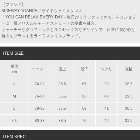
【ブランド】
SIDEWAY STANCE／サイドウェイスタンス
「YOU CAN RELAX EVERY DAY - 毎日がリラックスできる」をコンセプ
トに、横ノリカルチャーとストリートの要素を融合。
キャッチーなグラフィックとユニセックスなデザインで、日常に遊び心と
自由をプラスするライフスタイルブランド。
ITEM SIZE
単位
ウエスト
股上
股下
ワタリ
裾幅
cm
Ｓ
74-82
35.5
67
39
28.5
Ｍ
76-84
36.5
68
40
29.5
Ｌ
78-86
37.5
69
41
30.5
ＸＬ
80-88
38.5
70
42
31.5
ITEM SPEC