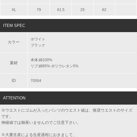
XL
79
61.5
25
62
ITEM SPEC
ホワイト
カラー
ブラック
本体:綿100%
素材
リブ:綿95% ポリウレタン5%
ID
70504
ATTENTION
※ウエストにゴムが入ったパンツのウエスト値は、推奨ウエストのサイズ
です。
伸縮値では御座いませんのでご注意下さい。
※大量生産による生産過程におきまして、