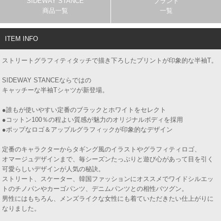
SIDEWAY STANCE
ブランド
商品一覧
一覧
ITEM INFO
ストリートグラフィティタッチで描き下ろしたプリントが印象的な半袖T。
SIDEWAY STANCEならではの
キャッチーな半袖Tシャツが新登場。
●誰もが使いやすい定番のブラックとホワイトをセレクト
●コットン100％の程よい質感が魅力のオリジナルボディを採用
●ポップなロゴ＆アップルグラフィックが印象的なデザイン
定番のキャラクターからタギング風のイラストやグラフィティロゴ、
オマージュデザインまで、毎シーズンたっぷりと遊び心があって目を引く
可愛らしいデザインが人気の秘訣。
ストリート、スケーター、韓国ファッションにオススメでワイドシルエッ
トのチノパンやカーゴパンツ、デニムパンツとの相性バツグン。
男性にはもちろん、メンズライクな女性にも着ていただきたい仕上がりに
なりました。