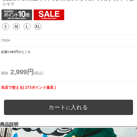
シャツ
70504
定価3,960円のところ
2,999円
価格
(税込)
当店で使える[ 273ポイント進呈 ]
カート
入れる
に
商品説明