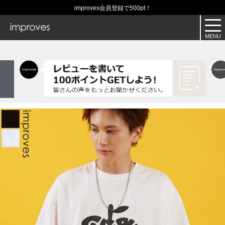
improves会員登録で500pt！