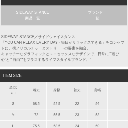
SIDEWAY STANCE
ブランド
商品一覧
一覧
SIDEWAY STANCE／サイドウェイスタンス
「YOU CAN RELAX EVERY DAY - 毎日がリラックスできる」をコンセプ
トに、横ノリカルチャーとストリートの要素を融合。
キャッチーなグラフィックとユニセックスなデザインで、日常に""遊び
心”と""自由""をプラスするライフスタイルブランド。"
ITEM SIZE
単位:
着丈
身幅
袖丈
肩幅
-
cm
S
68.5
52.5
22
56
M
72
55.5
23
58
L
75.5
58.5
24
60