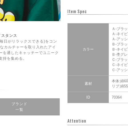
Item Spec
Ａ-ブラ
Ａ-ネイ
ェイスタンス
Ａ‐アッ
DAY(毎日がリラックスできる)をコン
Ｂ-ブラ
CE】なカルチャーを取り入れたアイ
カラー
Ｂ-ネイ
ーを通したキャッチーでユニーク
Ｂ-杢グ
支持を集める。
Ｃ-ブラ
Ｃ-ネイ
Ｃ-アッ
本体:綿6
素材
リブ:綿5
ID
70364
ブランド
一覧
Attention