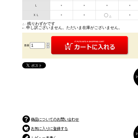
Ｌ
×
×
×
×
ＸＬ
×
×
×
△
残りわずかです
△：
申し訳ございません。ただいま在庫がございません。
×：
数量