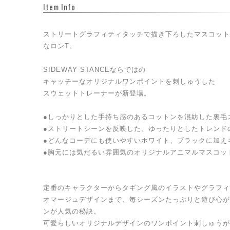
Item Info
ストリートグラフィティタッチで描き下ろしたマスコット
なロンT。
SIDEWAY STANCEならではの
キャッチーなオリジナルワンポイントを刺しゅうした
スウェットトレーナーが新登場。
●しっかりとした手持ち感のあるコットンを混紡した裏毛
●ストリートシーンを反映した、ゆったりとしたトレンド
●どんなコーデにも使いやすいホワイト、ブラックに加え
●胸元には気だるい雰囲気のオリジナルアニマルマスコッ
定番のキャラクターからタギング風のイラストやグラフィ
オマージュデザインまで、毎シーズンたっぷりと遊び心が
ンが人気の秘訣。
可愛らしいオリジナルデザインのワンポイント刺しゅうが