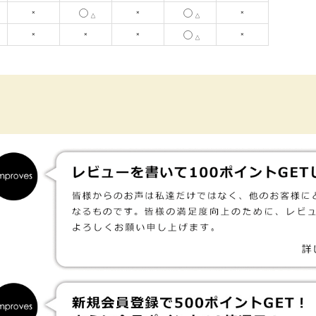
×
×
×
△
△
×
×
×
×
△