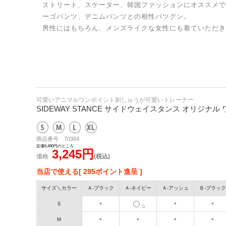
ストリート、スケーター、韓国ファッションにオススメで
ーゴパンツ、デニムパンツとの相性バツグン。
男性にはもちろん、メンズライクな女性にも着ていただき
可愛いアニマルワンポイント刺しゅうが可愛いトレーナー
SIDEWAY STANCE サイドウェイスタンス オリジナ
商品番号 70364
定価6,490円のところ
3,245円
価格
(税込)
当店で使える[ 295ポイント進呈 ]
サイズ＼カラー
Ａ-ブラック
Ａ-ネイビー
Ａ‐アッシュ
Ｂ-ブラック
Ｓ
×
×
×
△
Ｍ
×
×
×
×