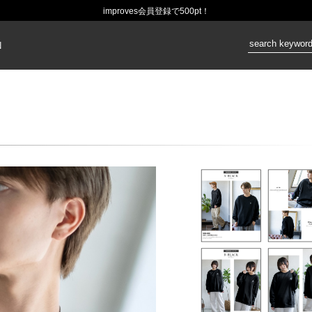
improves会員登録で500pt！
価格：
N