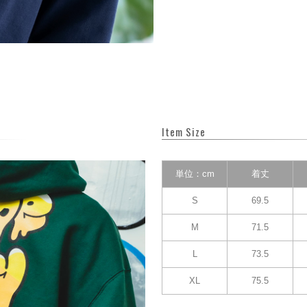
Item Size
単位：cm
着丈
S
69.5
M
71.5
L
73.5
XL
75.5