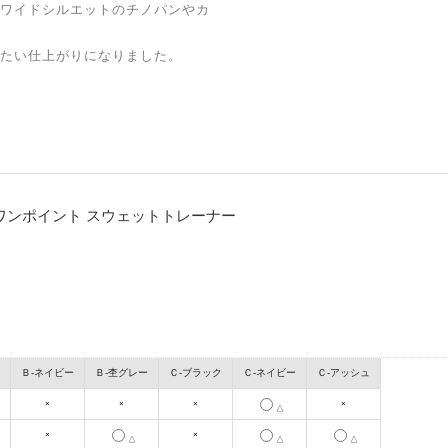
ワイドシルエットのチノパンやカ
たい仕上がりになりました。
ル ワンポイント スウェットトレーナー
Ｂ-ネイビー
Ｂ-杢グレー
Ｃ-ブラック
Ｃ-ネイビー
Ｃ-アッシュ
×
×
×
×
△
×
×
△
△
△