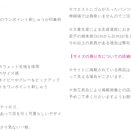
※ウエストにゴムが入ったパンツ
伸縮値では御座いませんのでご注
のワンポイント刺しゅうが印象的
※大量生産による生産過程におき
若干の個体差(1cmから2cm)が
それ以上の差異がある場合は弊社
【サイズの測り方についての詳細
スウェット生地を採用
※サイトに掲載されている商品は
のサイズ感
って見える場合がございます。
ネイビーやグレーをピックアップ
トをワンポイント刺しゅう
※加工具合により掲載画像との誤
予めご了承くださいますようお願
ティロゴ、
あって目を引く可愛らしいデザイ
さり気ない一枚。