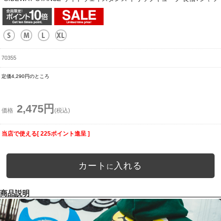
70355
定価4,290円のところ
2,475円
価格
(税込)
当店で使える[ 225ポイント進呈 ]
カート
入れる
に
商品説明