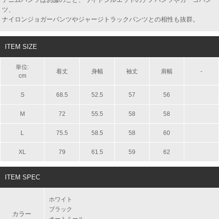
ツ、
ナイロンジョガーパンツやジャージトラックパンツとの相性も抜群。
ITEM SIZE
単位:
着丈
身幅
袖丈
肩幅
-
cm
S
68.5
52.5
57
56
M
72
55.5
58
58
L
75.5
58.5
58
60
XL
79
61.5
59
62
ITEM SPEC
ホワイト
ブラック
カラー
オートミール