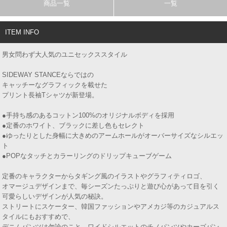
商品一覧
一覧
ITEM INFO
男女問わず大人気のユニセックススタイル
SIDEWAY STANCEならではの
キャッチーなグラフィックを載せた
プリント長袖Tシャツが新登場。
●手持ち感のあるコットン100%のオリジナルボディを採用
●定番のホワイト、ブラックに差し色もセレクト
●ゆったりとした身幅に大きめのアームホールがオーバーサイズなシルエッ
ト
●POPなタッチとカラーリングのドリップキューブゲーム
定番のキャラクターからタギング風のイラストやグラフィティロゴ、
オマージュデザインまで、毎シーズンたっぷりと遊び心があって目を引く
可愛らしいデザインが人気の秘訣。
ストリートにスケーター、韓国ファッションやアメカジ等のカジュアルス
タイルにもおすすめで、
デニムパンツは勿論のこと、ワイドシルエットのチノパンツやカーゴパン