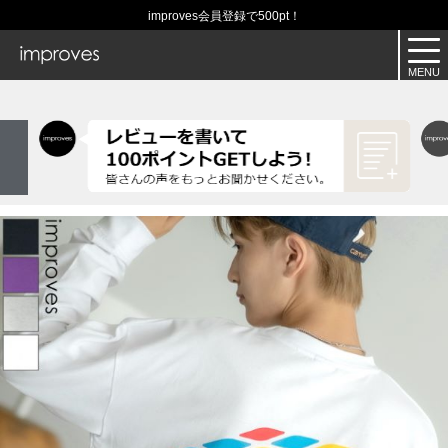
improves会員登録で500pt！