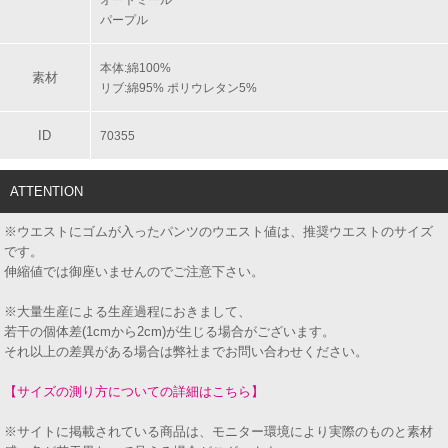
パープル
本体:綿100%
素材
リブ:綿95% ポリウレタン5%
ID
70355
ATTENTION
※ウエストにゴムが入ったパンツのウエスト値は、推奨ウエストのサイズ
です。
伸縮値では御座いませんのでご注意下さい。
※大量生産による生産過程におきまして、
若干の個体差(1cmから2cm)が生じる場合がございます。
それ以上の差異がある場合は弊社までお問い合わせください。
【サイズの測り方についての詳細はこちら】
※サイトに掲載されている商品は、モニター環境により実際のものと素材