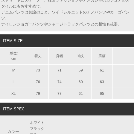
ストリートにスケーター、韓国ファッションやアメカジ等のカジュアルス
タイルにもおすすめで、
デニムパンツは勿論のこと、ワイドシルエットのチノパンツやカーゴパン
ツ、
ナイロンジョガーパンツやジャージトラックパンツとの相性も抜群。
ITEM SIZE
単位:
着丈
身幅
袖丈
肩幅
-
cm
M
73
71
59
61
L
76
74
60
63
XL
79
77
61
65
ITEM SPEC
ホワイト
ブラック
カラー