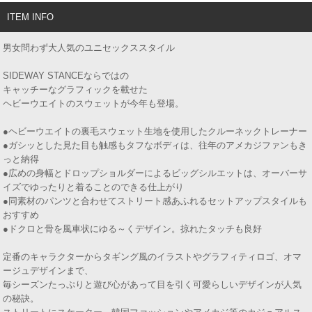
ITEM INFO
男女問わず大人気のユニセックススタイル
SIDEWAY STANCEならではの
キャッチーなグラフィックを載せた
ヘビーウエイトのスウェットが今年も登場。
●ヘビーウエイトの裏毛スウェット生地を使用したクルーネックトレーナー
●ガシッとした見た目も触感もタフなボディは、往年のアメカジファンもき
っと納得
●広めの身幅とドロップショルダーによるビッグシルエットは、オーバーサ
イズでゆったりと着ることのできる仕上がり
●同素材のパンツと合わせてストリート感あふれるセットアップスタイルも
おすすめ
●ドクロと骨を風車状にゆる～くデザイン。掠れたタッチも良好
定番のキャラクターからタギング風のイラストやグラフィティロゴ、オマ
ージュデザインまで、
毎シーズンたっぷりと遊び心があって目を引く可愛らしいデザインが人気
の秘訣。