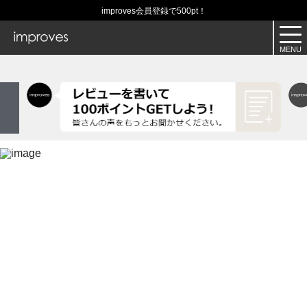
improves会員登録で500pt！