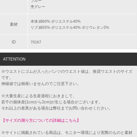
ブルー
杢グレー
本体:綿60% ポリエステル40%
素材
リブ:綿55% ポリエステル40% ポリウレタン5%
ID
70167
ATTENTION
※ウエストにゴムが入ったパンツのウエスト値は、推奨ウエストのサイズ
です。
伸縮値では御座いませんのでご注意下さい。
※大量生産による生産過程におきまして、
若干の個体差(1cmから2cm)が生じる場合がございます。
それ以上の差異がある場合は弊社までお問い合わせください。
【サイズの測り方についての詳細はこちら】
※サイトに掲載されている商品は、モニター環境により実際のものと素材