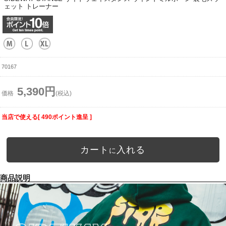
ェット トレーナー
70167
5,390円
価格
(税込)
当店で使える[ 490ポイント進呈 ]
カート
入れる
に
商品説明