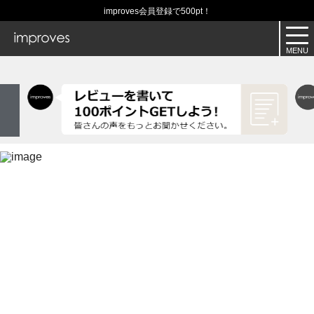
improves会員登録で500pt！