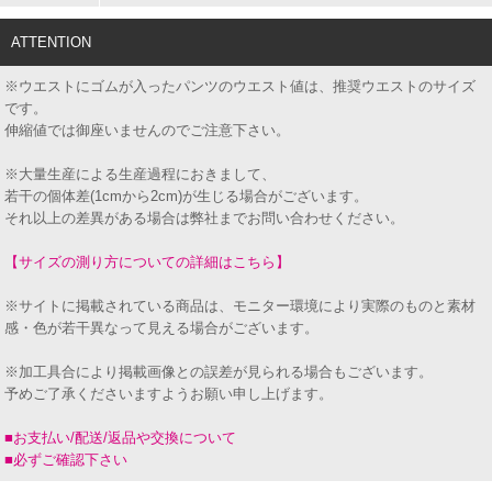
ATTENTION
※ウエストにゴムが入ったパンツのウエスト値は、推奨ウエストのサイズ
です。
伸縮値では御座いませんのでご注意下さい。
※大量生産による生産過程におきまして、
若干の個体差(1cmから2cm)が生じる場合がございます。
それ以上の差異がある場合は弊社までお問い合わせください。
【サイズの測り方についての詳細はこちら】
※サイトに掲載されている商品は、モニター環境により実際のものと素材
感・色が若干異なって見える場合がございます。
※加工具合により掲載画像との誤差が見られる場合もございます。
予めご了承くださいますようお願い申し上げます。
■お支払い/配送/返品や交換について
■必ずご確認下さい