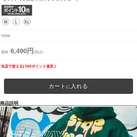
70058
6,490円
価格
(税込)
当店で使える[ 590ポイント進呈 ]
カート
入れる
に
商品説明