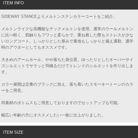
ITEM INFO
SIDEWAY STANCEよりメルトンステンカラーコートをご紹介。
メルトンライクな高機能なテックメルトンを使用。通常のウールメルトン
に比べ軽く、肌触りもフワッと柔らかで、重ね着した際もストレスが少な
いロングコート。しっかりとした厚みで裏地もしっかりと備え通勤、通学
時のアウターとしてもオススメです。
大きめのアームホール、やや落ちた肩位置、ゆったりとしたオーバーサイ
ズシルエットでサラッと羽織るだけでトレンドのシルエットを作り出しま
す。
カラー展開は定番のブラックに加え、落ち着いたスモーキートーンのカラ
ーをご用意。
同素材のボトムスもご用意しておりますのでセットアップも可能。
幅広い年齢の方にオススメしたい一枚に仕上がりました。
ITEM SIZE