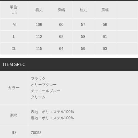
単位:
着丈
身幅
袖丈
肩幅
-
cm
M
109
60
57
59
L
112
62
58
61
XL
115
64
59
63
ITEM SPEC
ブラック
オリーブグレー
カラー
チャコールブルー
クリーム
表地：ポリエステル100%
素材
裏地：ポリエステル100%
ID
70058