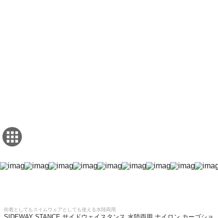
街着としてもスイムウェアとしても使える水陸両用
SIDEWAY STANCE サイドウェイスタンス 水陸両用 ナイロン カーゴショ