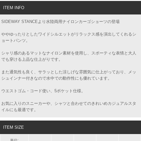
ITEM INFO
SIDEWAY STANCEより水陸両用ナイロンカーゴショーツの登場
ややゆったりとしたワイドシルエットがリラックス感を演出してくれるシ
ョートパンツ。
シャリ感のあるマットなナイロン素材を使用し、スポーティな表情と大人
でも穿ける上品な仕上がりです。
また通気性も良く、サラッとした涼しげな雰囲気に仕上がっており、メッ
シュインナー付きなので水中での動作性にも優れています。
ウエストゴム・コード使い、5ポケット仕様。
お気に入りのスニーカーや、シャツと合わせてのきれいめカジュアルスタ
イルにも最適です。
ITEM SIZE
単位: