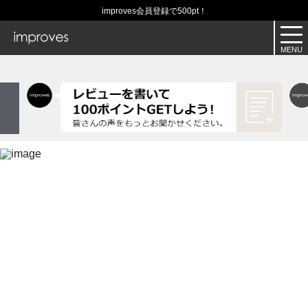
improves会員登録で500pt！