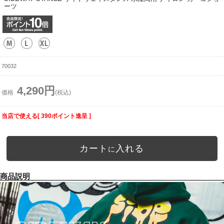
ーツ
70032
4,290円
価格
(税込)
当店で使える[ 390ポイント進呈 ]
カート
入れる
に
商品説明