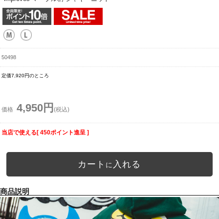
50498
定価7,920円のところ
4,950円
価格
(税込)
当店で使える[ 450ポイント進呈 ]
カート
入れる
に
商品説明