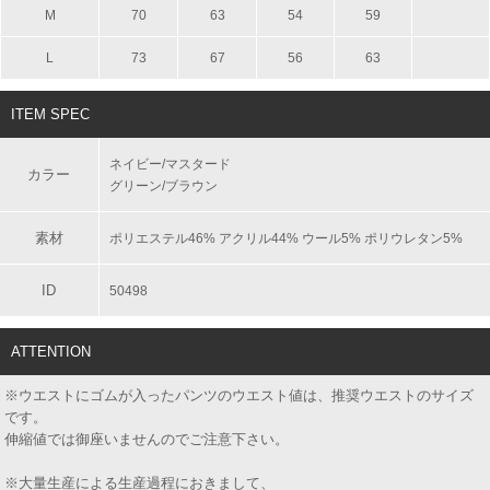
M
70
63
54
59
L
73
67
56
63
ITEM SPEC
ネイビー/マスタード
カラー
グリーン/ブラウン
素材
ポリエステル46% アクリル44% ウール5% ポリウレタン5%
ID
50498
ATTENTION
※ウエストにゴムが入ったパンツのウエスト値は、推奨ウエストのサイズ
です。
伸縮値では御座いませんのでご注意下さい。
※大量生産による生産過程におきまして、