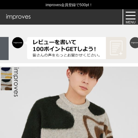
improves会員登録で500pt！