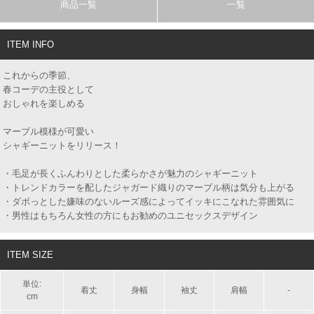
商品一覧
一覧
ITEM INFO
これからの季節、
春コーデの主役として
おしゃれを楽しめる
マーブル模様が可愛い
シャギーニットをリリース！
・毛足が長くふんわりとした柔らかさが魅力のシャギーニット
・トレンドカラーを配したジャガード織りのマーブル柄は気分も上がる
・ダボっとした嫌味のないルーズ感によってイッキにこなれた雰囲気に
・男性はもちろん女性の方にもお勧めのユニセックスデザイン
ITEM SIZE
単位:
着丈
身幅
袖丈
肩幅
-
cm