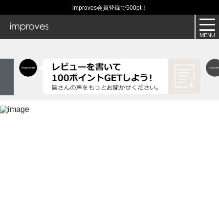
improves会員登録で500pt！