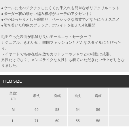
●ウールに比べチクチクしにくくお手入れも簡単なポリアクリルニット
●ボーダー状の細かい編み模様がコーデのアクセントに
●ややゆったりとした腕周り、ベーシックな着丈でどなたにもオススメ
●落ち着いた印象のブラック、ホワイトを加えた4色展開
毛羽立った表面が肌触り良いモールニットセーターで
カジュアル、きれいめ、韓国ファッションとどんなスタイルにもぴった
り。
レイヤードでも存在感を放ちカットソーやシャツとの相性は抜群。
男性だけでなく、メンズライクな女性にも着ていただきたい仕上がりとな
りました。
ITEM SIZE
単位:
着丈
身幅
袖丈
肩幅
-
cm
M
69
58
54
56
L
71
60
55
58