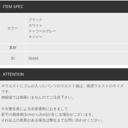
ITEM SPEC
ブラック
ホワイト
カラー
チャコールグレー
ネイビー
素材
ID
50485
ATTENTION
※ウエストにゴムが入ったパンツのウエスト値は、推奨ウエストのサイズ
です。
伸縮値では御座いませんのでご注意下さい。
※大量生産による生産過程におきまして、
若干の個体差(1cmから2cm)が生じる場合がございます。
それ以上の差異がある場合は弊社までお問い合わせください。