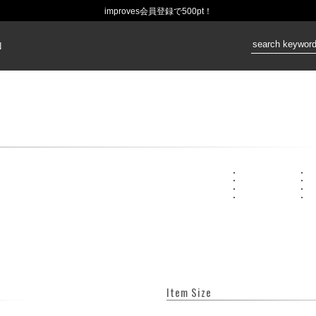
improves会員登録で500pt！
価格：
N
Item Size