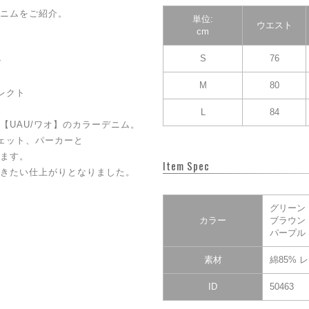
ニムをご紹介。
単位:
ウエスト
cm
S
76
ン
M
80
レクト
L
84
【UAU/ワオ】のカラーデニム。
ェット、パーカーと
ます。
Item Spec
きたい仕上がりとなりました。
グリーン
カラー
ブラウン
パープル
素材
綿85% 
ID
50463