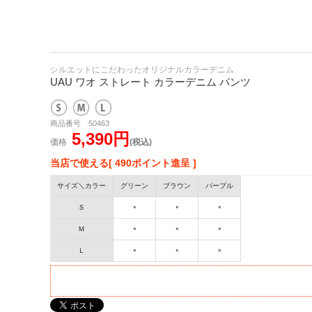
シルエットにこだわったオリジナルカラーデニム
UAU ワオ ストレート カラーデニム パンツ
商品番号 50463
5,390円
価格
(税込)
当店で使える[ 490ポイント進呈 ]
サイズ＼カラー
グリーン
ブラウン
パープル
Ｓ
×
×
×
Ｍ
×
×
×
Ｌ
×
×
×