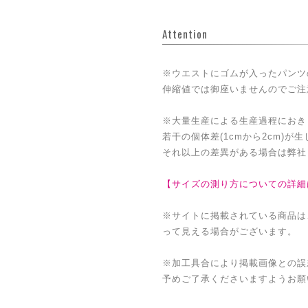
Attention
※ウエストにゴムが入ったパンツ
伸縮値では御座いませんのでご注
※大量生産による生産過程におき
若干の個体差(1cmから2cm)が
それ以上の差異がある場合は弊社
【サイズの測り方についての詳細
※サイトに掲載されている商品は
って見える場合がございます。
※加工具合により掲載画像との誤
予めご了承くださいますようお願