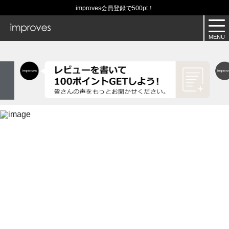
improves会員登録で500pt！