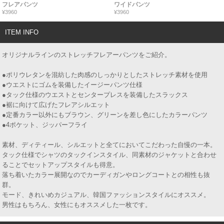
フレアパンツ
ワイドパンツ
¥3960
¥3960
ITEM INFO
オリジナルラインのストレッチフレアーパンツをご紹介。
●ポリウレタンを混紡した肉感のしっかりとしたストレッチ素材を使用
●ウエストにゴムを装備したイージーパンツ仕様
●タック仕様のウエストとセンタープレスを装備したスラックス
●裾に向けて広げたフレアシルエット
●定番カラー以外にもブラウン、グリーンを差し色にしたカラーパンツ
●4ポケット、ジッパーフライ
素材、ディティール、シルエットと全てにおいてこだわった自慢の一本。
タック仕様でシャツのタックインスタイル、同素材のジャケットと合わせ
ることでセットアップスタイルも得意。
落ち着いたカラー展開なのでカーディガンやロングコートとの相性も抜
群。
モード、きれいめカジュアル、韓国ファッションスタイルにオススメ。
男性はもちろん、女性にもオススメした一枚です。