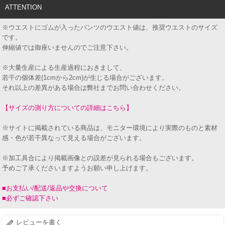
ATTENTION
※ウエストにゴムが入ったパンツのウエスト値は、推奨ウエストのサイズ
です。
伸縮値では御座いませんのでご注意下さい。
※大量生産による生産過程におきまして、
若干の個体差(1cmから2cm)が生じる場合がございます。
それ以上の差異がある場合は弊社までお問い合わせください。
【サイズの測り方についての詳細はこちら】
※サイトに掲載されている商品は、モニター環境により実際のものと素材
感・色が若干異なって見える場合がございます。
※加工具合により掲載画像との誤差が見られる場合もございます。
予めご了承くださいますようお願い申し上げます。
■お支払い/配送/返品や交換について
■必ずご確認下さい
レビューを書く