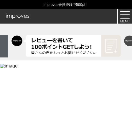
improves会員登録で500pt！