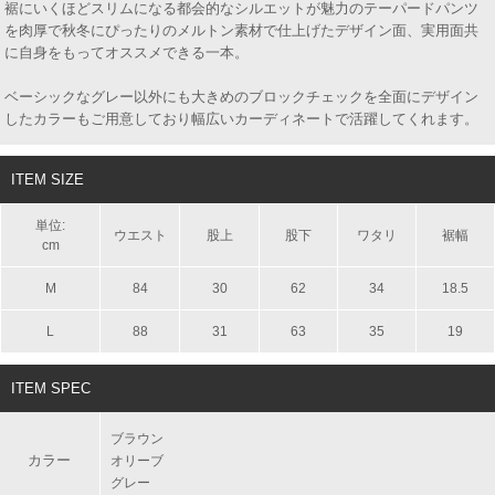
裾にいくほどスリムになる都会的なシルエットが魅力のテーパードパンツ
を肉厚で秋冬にぴったりのメルトン素材で仕上げたデザイン面、実用面共
に自身をもってオススメできる一本。
ベーシックなグレー以外にも大きめのブロックチェックを全面にデザイン
したカラーもご用意しており幅広いカーディネートで活躍してくれます。
ITEM SIZE
単位:
ウエスト
股上
股下
ワタリ
裾幅
cm
M
84
30
62
34
18.5
L
88
31
63
35
19
ITEM SPEC
ブラウン
カラー
オリーブ
グレー