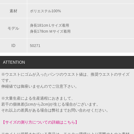
素材
ポリエステル100%
身長181cm Lサイズ着用
モデル
身長178cm Ｍサイズ着用
ID
50271
ATTENTION
※ウエストにゴムが入ったパンツのウエスト値は、推奨ウエストのサイズ
です。
伸縮値では御座いませんのでご注意下さい。
※大量生産による生産過程におきまして、
若干の個体差(1cmから2cm)が生じる場合がございます。
それ以上の差異がある場合は弊社までお問い合わせください。
【サイズの測り方についての詳細はこちら】