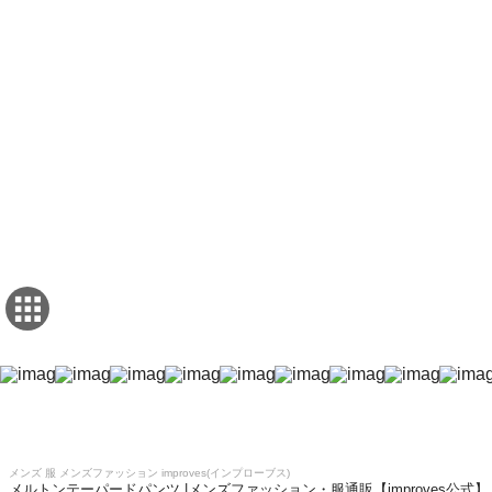
メンズ 服 メンズファッション improves(インプローブス)
メルトンテーパードパンツ |メンズファッション・服通販【improves公式】