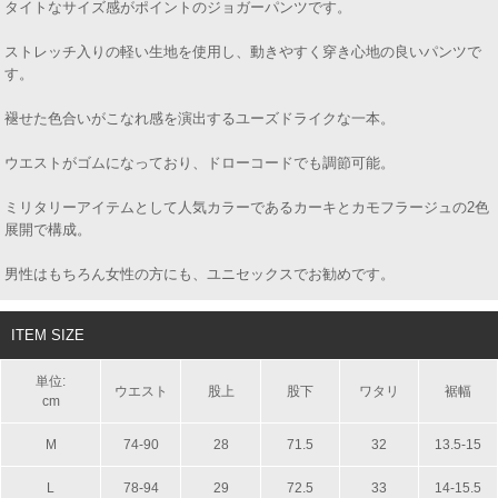
タイトなサイズ感がポイントのジョガーパンツです。
ストレッチ入りの軽い生地を使用し、動きやすく穿き心地の良いパンツで
す。
褪せた色合いがこなれ感を演出するユーズドライクな一本。
ウエストがゴムになっており、ドローコードでも調節可能。
ミリタリーアイテムとして人気カラーであるカーキとカモフラージュの2色
展開で構成。
男性はもちろん女性の方にも、ユニセックスでお勧めです。
ITEM SIZE
単位:
ウエスト
股上
股下
ワタリ
裾幅
cm
M
74-90
28
71.5
32
13.5-15
L
78-94
29
72.5
33
14-15.5