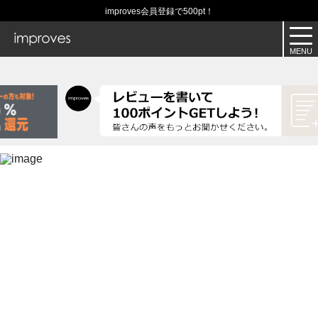
improves会員登録で500pt！