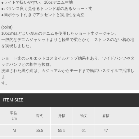
●ライトで扱いやすい、10ozデニム生地
●バランス良く見せるトレンド感のあるショート丈
●胸ポケット付きでアクセントと実用性を両立
(point)
10ozのほどよい厚みのデニムを使用したショート丈ジージャン。
一般的なデニムジャケットよりも軽量で柔らかく、ストレスのない着心地
を実現しました。
ショート丈のシルエットはスタイルアップ効果もあり、ワイドパンツやタ
ックパンツとの相性も抜群。
洗練された黒や紺は、カジュアルからモードまで幅広いスタイルで活躍し
ま
す
ITEM SIZE
単位:
着丈
身幅
袖丈
肩幅
-
cm
M
55.5
55.5
61
47