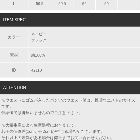
L
59.5
59.5
62
50
ITEM SPEC
ネイビー
カラー
ブラック
素材
綿100%
ID
42110
ATTENTION
※ウエストにゴムが入ったパンツのウエスト値は、推奨ウエストのサイズ
です。
伸縮値では御座いませんのでご注意下さい。
※大量生産による生産過程におきまして、
若干の個体差(1cmから2cm)が生じる場合がございます。
それ以上の差異がある場合は弊社までお問い合わせください。