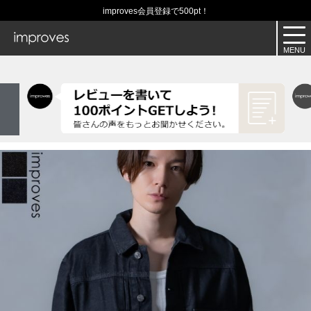
improves会員登録で500pt！