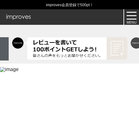
improves会員登録で500pt！