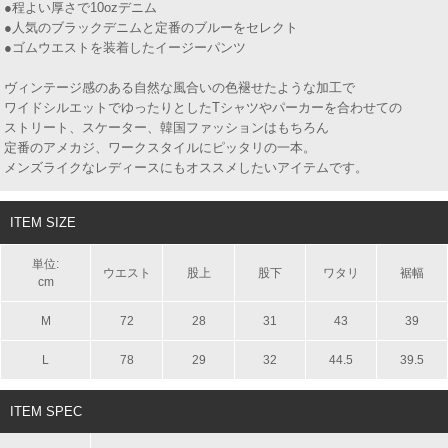
●程よい厚さで10ozデニム
●人気のブラックデニムと定番のブルーをセレクト
●ゴムウエストを装着したイージーパンツ
ヴィンテージ感のある自然な風合いの色褪せたような加工で
ワイドシルエットでゆったりとしたTシャツやパーカーを合わせての
ストリート、スケーター、韓国ファッションはもちろん
定番のアメカジ、ワークスタイルにピッタリの一本。
メンズライクなレディースにもオススメしたいアイテムです。
ITEM SIZE
単位:
ウエスト
股上
股下
ワタリ
裾幅
cm
M
72
28
31
43
39
L
78
29
32
44.5
39.5
ITEM SPEC