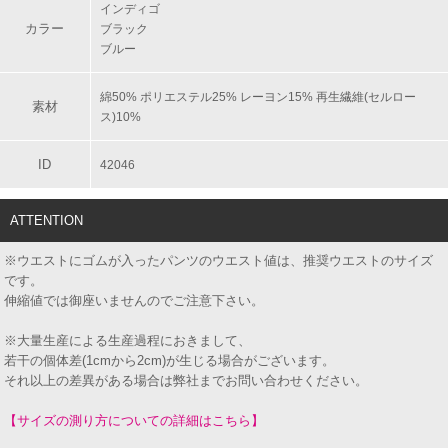
インディゴ
カラー
ブラック
ブルー
綿50% ポリエステル25% レーヨン15% 再生繊維(セルロー
素材
ス)10%
ID
42046
ATTENTION
※ウエストにゴムが入ったパンツのウエスト値は、推奨ウエストのサイズ
です。
伸縮値では御座いませんのでご注意下さい。
※大量生産による生産過程におきまして、
若干の個体差(1cmから2cm)が生じる場合がございます。
それ以上の差異がある場合は弊社までお問い合わせください。
【サイズの測り方についての詳細はこちら】