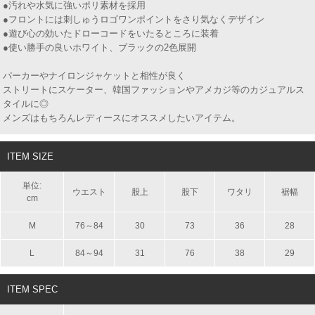
●汚れや水気に強いポリ素材を採用
●フロントには刺しゅうロゴワンポイントをさり気なくデザイン
●遊び心の効いたドローコードをいたるところに装着
●使い勝手の良いホワイト、ブラックの2色展開
パーカーやナイロンジャケットと相性が良く
ストリートにスケーター、韓国ファッションやアメカジ等のカジュアルス
タイルに◎
メンズはもちろんレディースにオススメしたいアイテム。
ITEM SIZE
単位:
ウエスト
股上
股下
ワタリ
裾幅
cm
M
76～84
30
73
36
28
L
84～94
31
76
38
29
ITEM SPEC