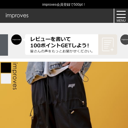
improves会員登録で500pt！