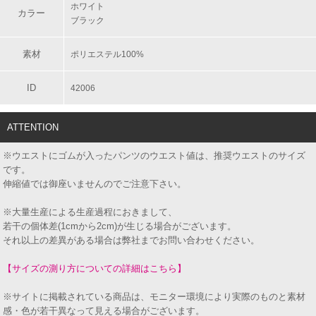
ホワイト
カラー
ブラック
素材
ポリエステル100%
ID
42006
ATTENTION
※ウエストにゴムが入ったパンツのウエスト値は、推奨ウエストのサイズ
です。
伸縮値では御座いませんのでご注意下さい。
※大量生産による生産過程におきまして、
若干の個体差(1cmから2cm)が生じる場合がございます。
それ以上の差異がある場合は弊社までお問い合わせください。
【サイズの測り方についての詳細はこちら】
※サイトに掲載されている商品は、モニター環境により実際のものと素材
感・色が若干異なって見える場合がございます。