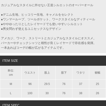
カジュアルなスタイルに外せない王道シルエットのオーバーオール
●デニム生地、ヒッコリー生地、キャメルをセレクト
●ワンマーループ、ツールポケット、ワークスタイルなディティール
●ややゆったりとしたレイヤードでも使いやすいシルエット
●男女問わず使えるユニセックスなデザイン
アメカジ、ワーク、ストリートとカジュアルなスタイルにオススメ。
パーカーやチェックシャツと相性が良くレイヤードで存在感を発揮。
一本あればコーデの幅が広がるアイテムです。
ITEM SIZE
単位:
ウエスト
股上
股下
ワタリ
裾幅
cm
M
96
29.5
76
37
25
L
100
30
76
38
26
ITEM SPEC