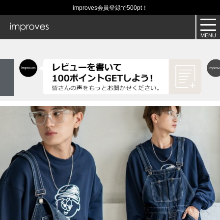
improves会員登録で500pt！