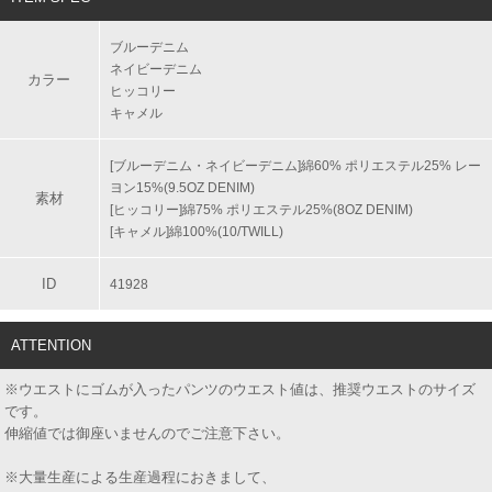
ブルーデニム
ネイビーデニム
カラー
ヒッコリー
キャメル
[ブルーデニム・ネイビーデニム]綿60% ポリエステル25% レー
ヨン15%(9.5OZ DENIM)
素材
[ヒッコリー]綿75% ポリエステル25%(8OZ DENIM)
[キャメル]綿100%(10/TWILL)
ID
41928
ATTENTION
※ウエストにゴムが入ったパンツのウエスト値は、推奨ウエストのサイズ
です。
伸縮値では御座いませんのでご注意下さい。
※大量生産による生産過程におきまして、