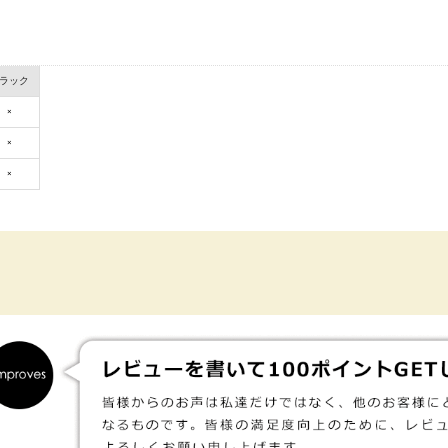
ラック
×
×
×