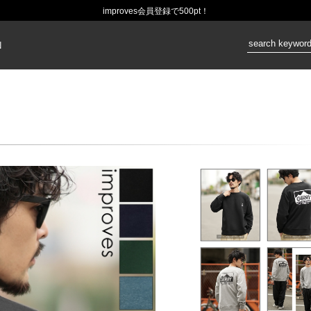
improves会員登録で500pt！
価格：
N