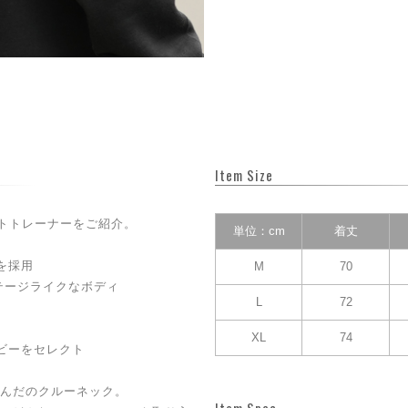
Item Size
ントトレーナーをご紹介。
単位：cm
着丈
を採用
M
70
テージライクなボディ
L
72
XL
74
ビーをセレクト
んだのクルーネック。