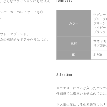
Item Spec
と、どんなファッションにも取り入
ンパーカーのレイヤーにも◎
杢グレー
。
ブルーグ
カラー
グリーン
ネイビー
ブラック
ウトドアブランド。
為の機能的なギアを作りはじめ、
本体:ポリ
素材
リブ部分:
ID
41809
Attention
※ウエストにゴムが入ったパンツ
伸縮値では御座いませんのでご注
※大量生産による生産過程におき