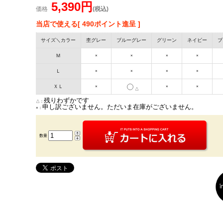
5,390円
価格
(税込)
当店で使える[ 490ポイント進呈 ]
サイズ＼カラー
杢グレー
ブルーグレー
グリーン
ネイビー
ブ
Ｍ
×
×
×
×
Ｌ
×
×
×
×
ＸＬ
×
×
×
△
残りわずかです
△：
申し訳ございません。ただいま在庫がございません。
×：
数量