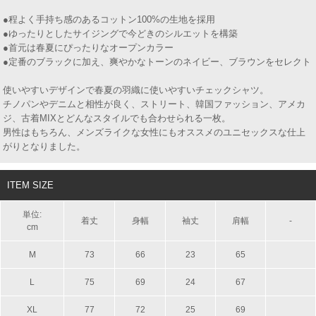
●程よく手持ち感のあるコットン100%の生地を採用
●ゆったりとしたサイジングで今どきのシルエットを構築
●首元は春夏にぴったりなオープンカラー
●定番のブラックに加え、爽やかなトーンのネイビー、ブラウンをセレクト
使いやすいデザインで春夏の羽織に使いやすいチェックシャツ。
チノパンやデニムと相性が良く、ストリート、韓国ファッション、アメカ
ジ、古着MIXとどんなスタイルでも合わせられる一枚。
男性はもちろん、メンズライクな女性にもオススメのユニセックスな仕上
がりとなりました。
ITEM SIZE
単位:
着丈
身幅
袖丈
肩幅
-
cm
M
73
66
23
65
L
75
69
24
67
XL
77
72
25
69