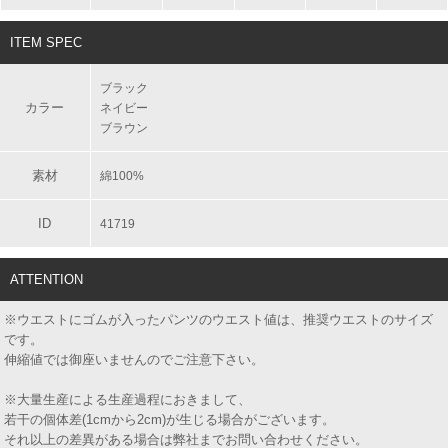
ITEM SPEC
ブラック
カラー
ネイビー
ブラウン
素材
綿100%
ID
41719
ATTENTION
※ウエストにゴムが入ったパンツのウエスト値は、推奨ウエストのサイズ
です。
伸縮値では御座いませんのでご注意下さい。
※大量生産による生産過程におきまして、
若干の個体差(1cmから2cm)が生じる場合がございます。
それ以上の差異がある場合は弊社までお問い合わせください。