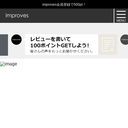
improves会員登録で500pt！