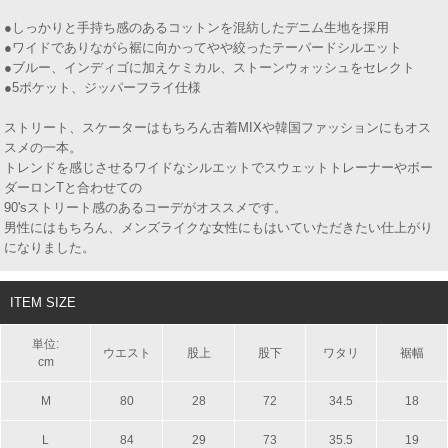
●しっかりと手持ち感のあるコットンを混紡したデニム生地を採用
●ワイドでありながら裾に向かってやや絞ったテーパードシルエット
●ブルー、インディゴに加えケミカル、ストーンウォッシュをセレクト
●5ポケット、ジッパーフライ仕様
ストリート、スケーターはもちろん古着MIXや韓国ファッションにもオス
スメの一本。
トレンドを感じさせるワイドなシルエットでスウェットトレーナーやボー
ダーロンTと合わせての
90'sストリート感のあるコーデがオススメです。
男性にはもちろん、メンズライクな女性にもはいていただきたい仕上がり
になりました。
ITEM SIZE
単位:
ウエスト
股上
股下
ワタリ
裾幅
cm
M
80
28
72
34.5
18
L
84
29
73
35.5
19