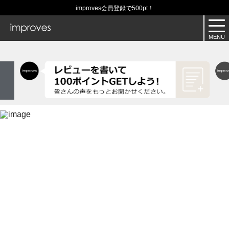
improves会員登録で500pt！