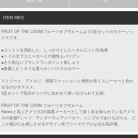
商品一覧
一覧
ITEM INFO
FRUIT OF THE LOOM/フルーツオブザルームより3足セットのカラーソッ
クスです。
●コットンを混紡した、しっかりとしたヘタレにくい生地感
●ミドル丈でスニーカーとの相性もバツグン
●さり気ないブランドワンポイント刺しゅう
●春夏にピッタリな柔らかいパステルカラー
ストリート、アメカジ、韓国ファッションと相性が良くスニーカーと合わ
せるのがオススメ。
3足セットで気分やコーデに合わせて使い分けられてお得。
FRUIT OF THE LOOM フルーツオブザルーム
Hanesと並ぶアメリカ2大肌着メーカーとして多く名を知られているアメリ
カの老舗Tシャツ・アンダーウェアメーカー。シンプルでありながらも、ど
こか遊び心を感じさせるデザイン性でリーズナブルな点も高評価。