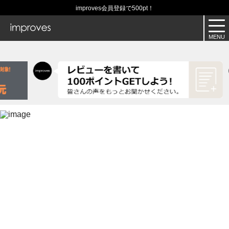
improves会員登録で500pt！