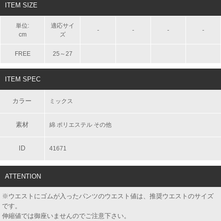
ITEM SIZE
単位:
適応サイ
-
-
-
-
cm
ズ
FREE
25～27
ITEM SPEC
カラー
ミックス
素材
綿 ポリエステル その他
ID
41671
ATTENTION
※ウエストにゴムが入ったパンツのウエスト値は、推奨ウエストのサイズ
です。
伸縮値では御座いませんのでご注意下さい。