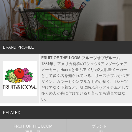
BRAND PROFILE
FRUIT OF THE LOOM フルーツオブザルーム
1851年、アメリカ発祥のTシャツ&アンダーウェア
メーカー。Hanesと並ぶアメリカ2大肌着メーカー
として多く名を知られている。リーズナブルかつデ
ザイン、カラーもシンプルなものが多く、Tシャツ
だけでなく下着など、肌に触れ合うアイテムとして
多くの人が身に付けていると言っても過言ではな
い。
RELATED
FRUIT OF THE LOOM
ブランド