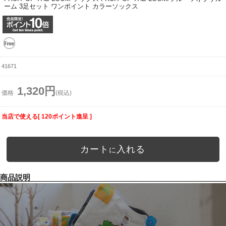
ーム 3足セット ワンポイント カラーソックス
41671
1,320円
価格
(税込)
当店で使える[ 120ポイント進呈 ]
カート
入れる
に
商品説明