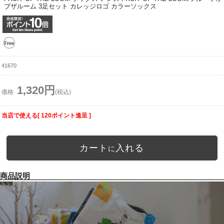
ブザルーム 3足セット カレッジロゴ カラーソックス
41670
1,320円
価格
(税込)
当店で使える[ 120ポイント進呈 ]
カート
入れる
に
商品説明