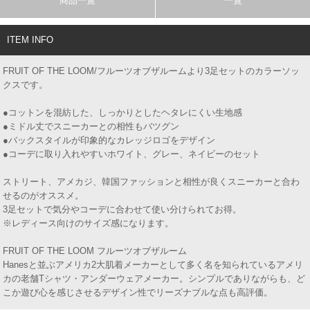
商品一覧
一覧
ITEM INFO
FRUIT OF THE LOOM/フルーツオブザルームより3足セットのカラーソッ
クスです。
●コットンを混紡した、しっかりとしたヘタレにくい生地感
●ミドル丈でスニーカーとの相性もバツグン
●バックスタイルが印象的なカレッジロゴをデザイン
●コーデに取り入れやすいホワイト、グレー、ネイビーのセット
ストリート、アメカジ、韓国ファッションと相性が良くスニーカーと合わ
せるのがオススメ。
3足セットで気分やコーデに合わせて使い分けられてお得。
※レディース向けのサイズ感になります。
FRUIT OF THE LOOM フルーツオブザルーム
Hanesと並ぶアメリカ2大肌着メーカーとして多く名を知られているアメリ
カの老舗Tシャツ・アンダーウェアメーカー。シンプルでありながらも、ど
こか遊び心を感じさせるデザイン性でリーズナブルな点も高評価。