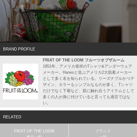
BRAND PROFILE
FRUIT OF THE LOOM フルーツオブザルーム
1851年、アメリカ発祥のTシャツ&アンダーウェア
メーカー。Hanesと並ぶアメリカ2大肌着メーカー
として多く名を知られている。リーズナブルかつデ
ザイン、カラーもシンプルなものが多く、Tシャツ
だけでなく下着など、肌に触れ合うアイテムとして
多くの人が身に付けていると言っても過言ではな
い。
RELATED
FRUIT OF THE LOOM
ブランド