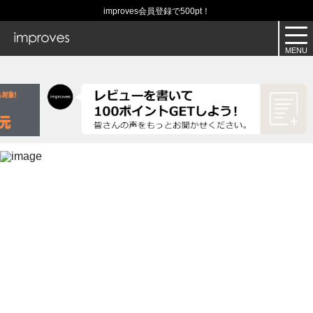
improves会員登録で500pt！