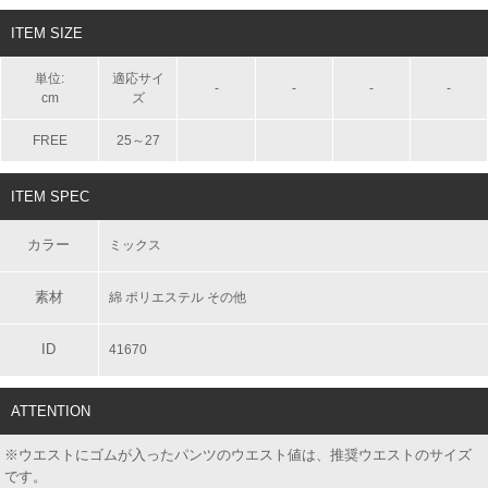
ITEM SIZE
単位:
適応サイ
-
-
-
-
cm
ズ
FREE
25～27
ITEM SPEC
カラー
ミックス
素材
綿 ポリエステル その他
ID
41670
ATTENTION
※ウエストにゴムが入ったパンツのウエスト値は、推奨ウエストのサイズ
です。