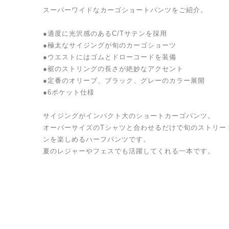
スーパーワイドなカーゴショートパンツをご紹介。
●適度に光沢感のあるC/Tサテンを採用
●極太なサイジングが旬のカーゴショーツ
●ウエストにはゴムとドローコードを装備
●裾のストリングの長さが絶妙なアクセント
●定番のオリーブ、ブラック、グレーのカラー展開
●6ポケット仕様
サイジングがインパクト大のショートカーゴパンツ。
オーバーサイズのTシャツと合わせるだけで旬のストリー
ンを楽しめるハーフパンツです。
夏のレジャーやフェスでも活躍してくれる一本です。