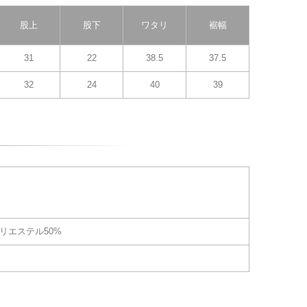
股上
股下
ワタリ
裾幅
31
22
38.5
37.5
32
24
40
39
ポリエステル50%