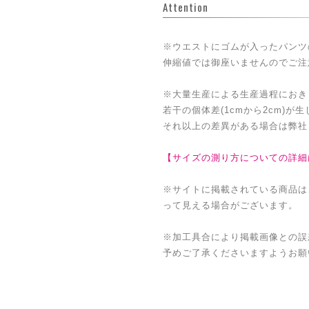
Attention
※ウエストにゴムが入ったパンツ
伸縮値では御座いませんのでご注
※大量生産による生産過程におき
若干の個体差(1cmから2cm)が
それ以上の差異がある場合は弊社
【サイズの測り方についての詳細
※サイトに掲載されている商品は
って見える場合がございます。
※加工具合により掲載画像との誤
予めご了承くださいますようお願