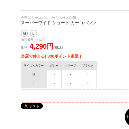
今季はカーゴもショーツも極太が旬
スーパーワイド ショート カーゴパンツ
商品番号 41390
4,290円
価格
(税込)
当店で使える[ 390ポイント進呈 ]
サイズ＼カラー
グレー
オリーブ
ブラック
Ｍ
×
×
×
Ｌ
×
×
×