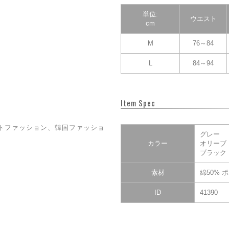
単位:
ウエスト
cm
M
76～84
L
84～94
Item Spec
トファッション、韓国ファッショ
グレー
カラー
オリーブ
ブラック
素材
綿50% 
ID
41390