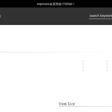
improves会員登録で500pt！
価格：
N
Item Size