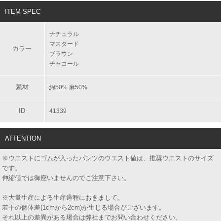
ITEM SPEC
ナチュラル
マスタード
カラー
ブラウン
チャコール
素材
綿50% 麻50%
ID
41339
ATTENTION
※ウエストにゴムが入ったパンツのウエスト値は、推奨ウエストのサイズ
です。
伸縮値では御座いませんのでご注意下さい。
※大量生産による生産過程におきまして、
若干の個体差(1cmから2cm)が生じる場合がございます。
それ以上の差異がある場合は弊社までお問い合わせください。