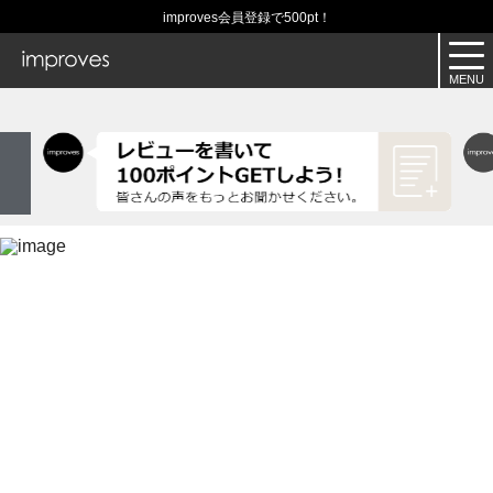
improves会員登録で500pt！