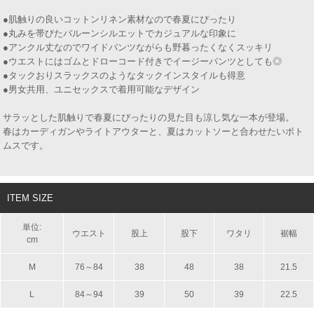
●肌触りの良いコットンリネン素材なので春夏にぴったり
●丸みを帯びたバルーンシルエットでカジュアルな印象に
●アンクル丈なのでワイドパンツながらも野暮ったくなくスッキリ
●ウエストにはゴムとドローコード付きでイージーパンツとしても◎
●タックおりスラックスのようなタックインスタイルも得意
●男女共用、ユニセックスで着用可能なデザイン
サラッとした肌触りで春夏にぴったりの見た目も涼し気な一本が登場。
春はカーディガンやライトアウターと、夏はカットソーと合わせたいボト
ムスです。
ITEM SIZE
単位:
ウエスト
股上
股下
ワタリ
裾幅
cm
M
76～84
38
48
38
21.5
L
84～94
39
50
39
22.5