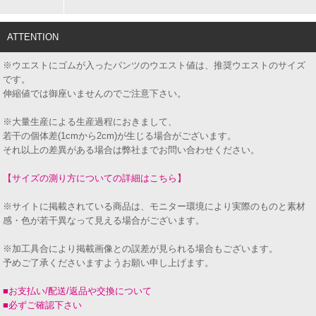
ATTENTION
※ウエストにゴムが入ったパンツのウエスト値は、推奨ウエストのサイズ
です。
伸縮値では御座いませんのでご注意下さい。
※大量生産による生産過程におきまして、
若干の個体差(1cmから2cm)が生じる場合がございます。
それ以上の差異がある場合は弊社までお問い合わせください。
【サイズの測り方についての詳細はこちら】
※サイトに掲載されている商品は、モニター環境により実際のものと素材
感・色が若干異なって見える場合がございます。
※加工具合により掲載画像との誤差が見られる場合もございます。
予めご了承くださいますようお願い申し上げます。
■お支払い/配送/返品や交換について
■必ずご確認下さい