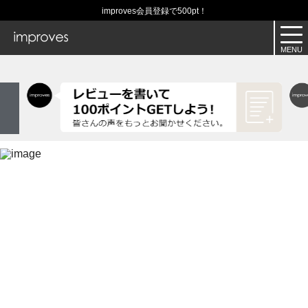
improves会員登録で500pt！