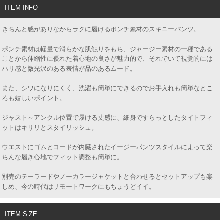
ITEM INFO
きちんと感がありながらラクに履けるポンチ素材のスキニーパンツ。
ポンチ素材は軽量で滑らかな肌触りをもち、ジャージー素材の一種である
ことから伸縮性に優れた着心地の良さが魅力的で、それでいて視覚的には
ハリ感と微光沢のある表情が品のあるムード。
また、シワになりにくく、洗濯も簡単にできるのでお手入れも簡単なとこ
ろも嬉しいポイント。
ジャスト～アンクル位置で履ける丈感に、細身ですらっとしたタイトフィ
ットはキリリとスタイリッシュ。
ウエストにゴムとコードが内臓されたイージーパンツスタイルによって楽
ちんな履き心地でフィット調整も簡単に。
別売のテーラードやノーカラージャケットと合わせるとセットアップも楽
しめ、今の時代はリモートワークにもちょうどイイ。
ITEM SIZE