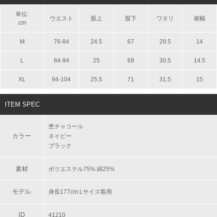
単位:
ウエスト
股上
股下
ワタリ
裾幅
cm
M
76-84
24.5
67
29.5
14
L
84-94
25
69
30.5
14.5
XL
94-104
25.5
71
31.5
15
ITEM SPEC
杢チャコール
カラー
ネイビー
ブラック
素材
ポリエステル75% 綿25%
モデル
身長177cm Lサイズ着用
ID
41210