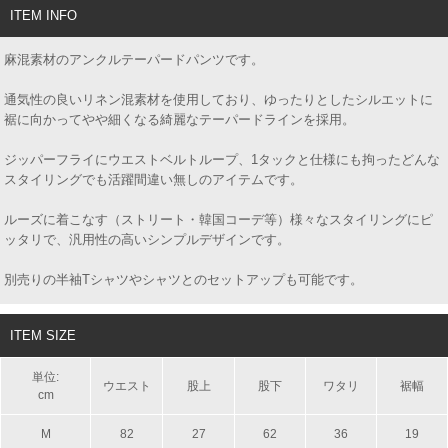
ITEM INFO
麻混素材のアンクルテーパードパンツです。
通気性の良いリネン混素材を使用しており、ゆったりとしたシルエットに
裾に向かってやや細くなる綺麗なテーパードラインを採用。
ジッパーフライにウエストベルトループ、1タックと仕様にも拘ったどんな
スタイリングでも活躍間違い無しのアイテムです。
ルーズに着こなす（ストリート・韓国コーデ等）様々なスタイリングにピ
ッタリで、汎用性の高いシンプルデザインです。
別売りの半袖Tシャツやシャツとのセットアップも可能です。
ITEM SIZE
単位:
ウエスト
股上
股下
ワタリ
裾幅
cm
M
82
27
62
36
19