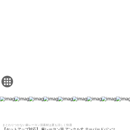
まとわりつかない麻レーヨン混素材は夏も涼しく快適
【セットアップ対応】 麻レーヨン混 アンクル丈 テーパードパンツ