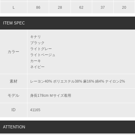
L
86
28
62
37
20
ITEM SPEC
キナリ
ブラック
ライトグレー
カラー
ライトベージュ
カーキ
ネイビー
素材
レーヨン40% ポリエステル38% 麻16% 綿4% ナイロン2%
モデル
身長178cm Ｍサイズ着用
ID
41165
ATTENTION