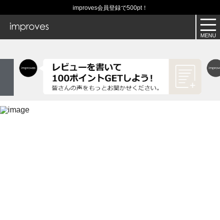
improves会員登録で500pt！