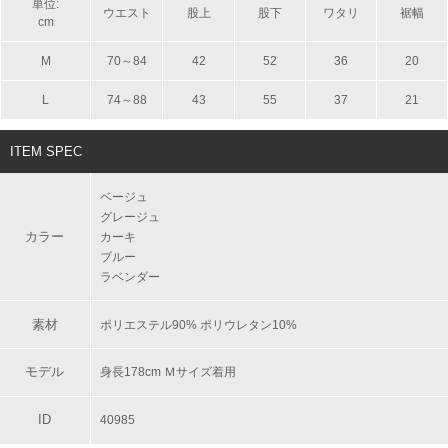
単位:
ウエスト
股上
股下
ワタリ
裾幅
cm
M
70～84
42
52
36
20
L
74～88
43
55
37
21
ITEM SPEC
ベージュ
グレージュ
カラー
カーキ
ブルー
ラベンダー
素材
ポリエステル90% ポリウレタン10%
モデル
身長178cm Ｍサイズ着用
ID
40985