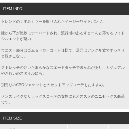
ITEM INFO
トレンドのくすみカラーを取り入れたイージーワイドパンツ。
膝から下が絶妙にテーパードされ、流行感のあるすとーんと落ちるワイド
シルエットが魅力。
ウエスト部分はゴム＆ドローコード仕様で、足元はアンクル丈ですっきり
と履きこなし。
ストレッチの効いた滑らかなスエードタッチで暖かみがあり、カジュアル
やきれいめスタイルにも。
別売りのCPOジャケットとのセットアップコーデもおすすめ。
メンズライクなリラックスコーデの女性にもオススメのユニセックス商品
です。
ITEM SIZE