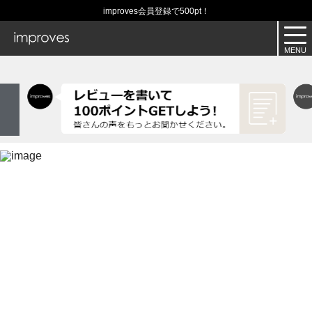
improves会員登録で500pt！