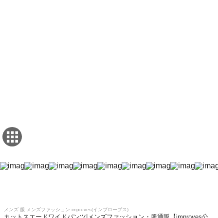
メンズ 服 メンズファッション improves(インプローブス)
カットスエードワイドパンツ|メンズファッション・服通販【improves公