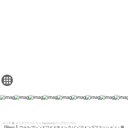
メンズ 服 メンズファッション improves(インプローブス)
【Revo.】ウールブレンドワイドチェックパンツ|メンズファッション・服