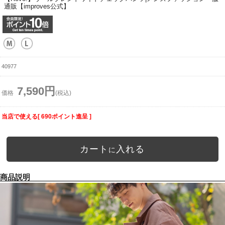
通販【improves公式】
40977
7,590円
価格
(税込)
当店で使える[ 690ポイント進呈 ]
カート
入れる
に
商品説明