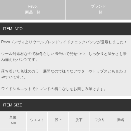
Revo.
ブランド
商品一覧
一覧
ITEM INFO
Revo. /レヴォよりウールブレンドワイドチェックパンツが登場しました！
ウール混素材なので秋冬らしい風合いで見せつつ、しっかりと温かさも兼
ね備えたパンツです。
落ち着いた色味のカラー展開なので様々なアウターやトップスとも合わせ
やすいですよ。
ワイドシルエットでトレンドの着こなしをお楽しみ頂けます。
ITEM SIZE
単位:
ウエスト
股上
股下
ワタリ
裾幅
cm