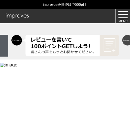
improves会員登録で500pt！