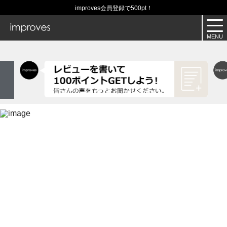
improves会員登録で500pt！