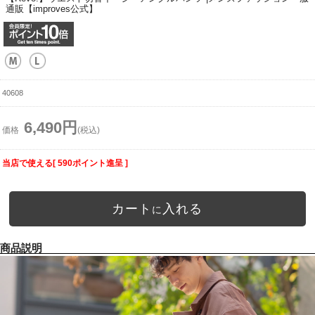
通販【improves公式】
40608
6,490円
価格
(税込)
当店で使える[ 590ポイント進呈 ]
カート
入れる
に
商品説明