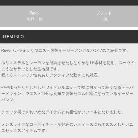
Revo.
ブランド
商品一覧
一覧
ITEM INFO
Revo. /レヴォよりウエスト切替イージーアンクルパンツのご紹介です。
ポリエステルとレーヨンを混紡させたしなやかなTR素材を使用。スーツの
ようなサラッとした生地感です。
程よくストレッチ性もありアクティブな動きにも対応。
ややゆったりとしたしたワイドシルエットで裾に向かって細くなるテーパ
ードライン。ウエスト部分は別布で切替たゴム仕様になっているイージー
パンツ。
チェック柄できれいめなアイテムとも相性がいい一本となりました。
メンズライクなコーディネートが好みのレディースにもオススメしたいユ
ニセックスアイテムです。