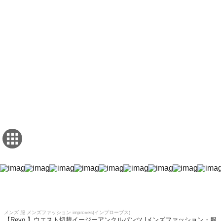
メンズ 服 メンズファッション improves(インプローブス)
【Revo.】ウエスト切替イージーアンクルパンツ |メンズファッション・服