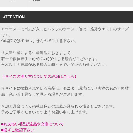
ID
40608
ATTENTION
※ウエストにゴムが入ったパンツのウエスト値は、推奨ウエストのサイズ
です。
伸縮値では御座いませんのでご注意下さい。
※大量生産による生産過程におきまして、
若干の個体差(1cmから2cm)が生じる場合がございます。
それ以上の差異がある場合は弊社までお問い合わせください。
【サイズの測り方についての詳細はこちら】
※サイトに掲載されている商品は、モニター環境により実際のものと素材
感・色が若干異なって見える場合がございます。
※加工具合により掲載画像との誤差が見られる場合もございます。
予めご了承くださいますようお願い申し上げます。
■お支払い/配送/返品や交換について
■必ずご確認下さい