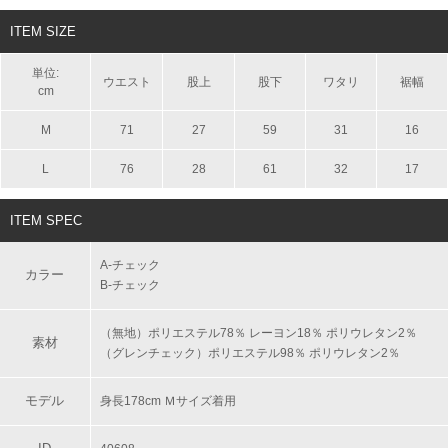
ITEM SIZE
単位:
ウエスト
股上
股下
ワタリ
裾幅
cm
M
71
27
59
31
16
L
76
28
61
32
17
ITEM SPEC
A‐チェック
カラー
B‐チェック
（無地）ポリエステル78％ レーヨン18％ ポリウレタン2％
素材
（グレンチェック）ポリエステル98％ ポリウレタン2％
モデル
身長178cm Ｍサイズ着用