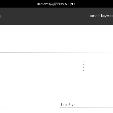
improves会員登録で500pt！
価格：
N
Item Size