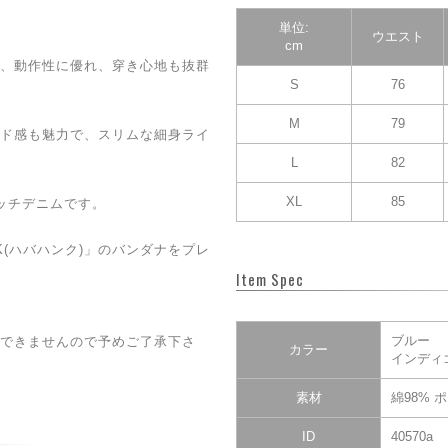
単位:
ウエスト
cm
、動作性に優れ、穿き心地も抜群
S
76
M
79
ド感も魅力で、スリムな細身ライ
L
82
XL
85
ッチデニムです。
K(ハバハンク)」のバンダナをプレ
Item Spec
ブルー
できませんので予めご了承下さ
カラー
インディ
素材
綿98% 
ID
40570a