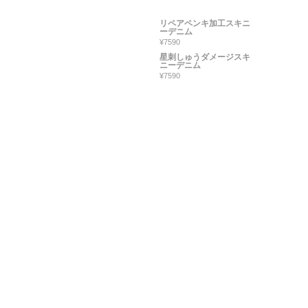
リペアペンキ加工スキニ
ーデニム
¥7590
星刺しゅうダメージスキ
ニーデニム
¥7590