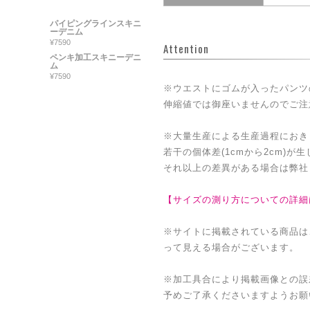
パイピングラインスキニ
ーデニム
¥7590
Attention
ペンキ加工スキニーデニ
ム
¥7590
※ウエストにゴムが入ったパンツ
伸縮値では御座いませんのでご注
※大量生産による生産過程におき
若干の個体差(1cmから2cm)が
それ以上の差異がある場合は弊社
【サイズの測り方についての詳細
※サイトに掲載されている商品は
って見える場合がございます。
※加工具合により掲載画像との誤
予めご了承くださいますようお願