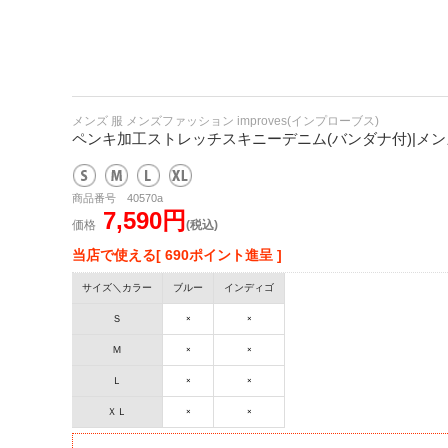
メンズ 服 メンズファッション improves(インプローブス)
ペンキ加工ストレッチスキニーデニム(バンダナ付)|メンズ
商品番号 40570a
7,590円
価格
(税込)
当店で使える[ 690ポイント進呈 ]
サイズ＼カラー
ブルー
インディゴ
Ｓ
×
×
Ｍ
×
×
Ｌ
×
×
ＸＬ
×
×