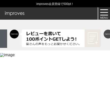
improves会員登録で500pt！