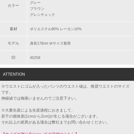
グレー
カラー
ブラウン
グレンチェック
素材
ポリエステル90% レーヨン10%
モデル
身長178cm Ｍサイズ着用
ID
40258
ATTENTION
※ウエストにゴムが入ったパンツのウエスト値は、推奨ウエストのサイズ
です。
伸縮値では御座いませんのでご注意下さい。
※大量生産による生産過程におきまして、
若干の個体差(1cmから2cm)が生じる場合がございます。
それ以上の差異がある場合は弊社までお問い合わせください。