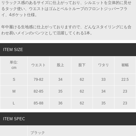
リラックス感のあるサイズに仕上がっており、シルエットを立体的に見せ
るタック使い、ウエストはゴムとベルトループのフロントジッパーフラ
イ、4ポケット仕様。
年中履ける生地感に仕上がっておりますので、どんなスタイリングにも合
わせ易いメインのパンツとして活躍してくれる1本。
ITEM SIZE
単位:
ウエスト
股上
股下
ワタリ
裾幅
cm
S
79-82
34
62
33
22.5
M
82-85
35
62
34
23
L
85-88
36
62
35
23
ITEM SPEC
ブラック