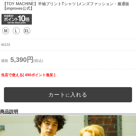
【TOY MACHINE】半袖プリントTシャツ |メンズファッション・服通販
【improves公式】
40133
5,390円
価格
(税込)
当店で使える[ 490ポイント進呈 ]
カート
入れる
に
商品説明