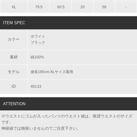
XL
79.5
60.5
20
58
-
ITEM SPEC
ホワイト
カラー
ブラック
素材
綿100%
モデル
身長185cm XLサイズ着用
ID
40133
ATTENTION
※ウエストにゴムが入ったパンツのウエスト値は、推奨ウエストのサイズ
です。
伸縮値では御座いませんのでご注意下さい。