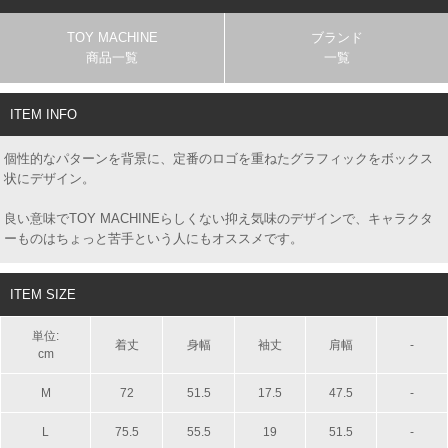
TOY MACHINE
ブランド
商品一覧
一覧
ITEM INFO
個性的なパターンを背景に、定番のロゴを重ねたグラフィックをボックス
状にデザイン。
良い意味でTOY MACHINEらしくない抑え気味のデザインで、キャラクタ
ーものはちょっと苦手という人にもオススメです。
ITEM SIZE
単位:
着丈
身幅
袖丈
肩幅
-
cm
M
72
51.5
17.5
47.5
-
L
75.5
55.5
19
51.5
-