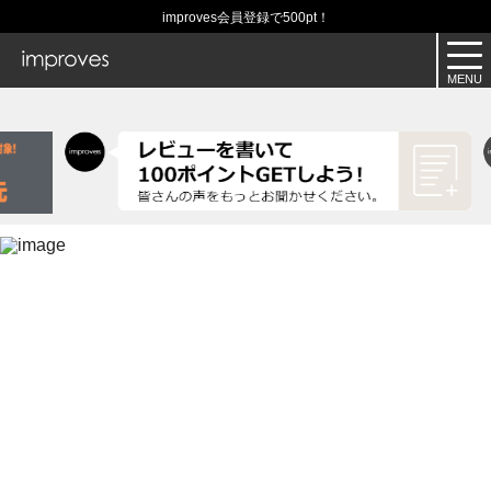
improves会員登録で500pt！