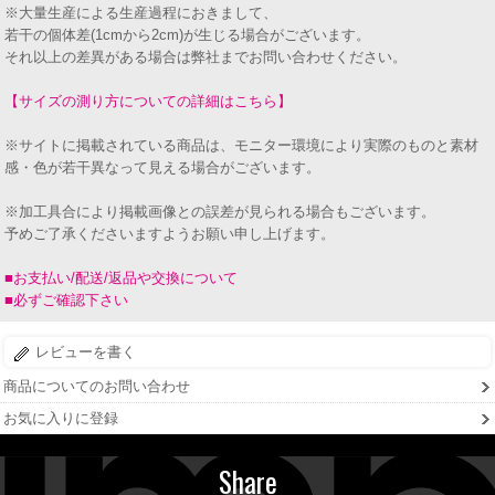
※大量生産による生産過程におきまして、
若干の個体差(1cmから2cm)が生じる場合がございます。
それ以上の差異がある場合は弊社までお問い合わせください。
【サイズの測り方についての詳細はこちら】
※サイトに掲載されている商品は、モニター環境により実際のものと素材
感・色が若干異なって見える場合がございます。
※加工具合により掲載画像との誤差が見られる場合もございます。
予めご了承くださいますようお願い申し上げます。
■お支払い/配送/返品や交換について
■必ずご確認下さい
レビューを書く
商品についてのお問い合わせ
お気に入りに登録
Share