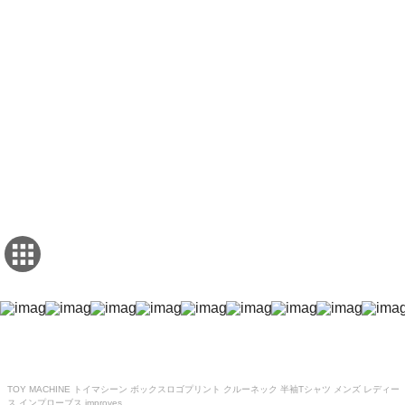
TOY MACHINE トイマシーン ボックスロゴプリント クルーネック 半袖Tシャツ メンズ レディー
ス インプローブス improves