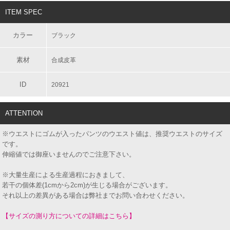
ITEM SPEC
カラー
ブラック
素材
合成皮革
ID
20921
ATTENTION
※ウエストにゴムが入ったパンツのウエスト値は、推奨ウエストのサイズ
です。
伸縮値では御座いませんのでご注意下さい。
※大量生産による生産過程におきまして、
若干の個体差(1cmから2cm)が生じる場合がございます。
それ以上の差異がある場合は弊社までお問い合わせください。
【サイズの測り方についての詳細はこちら】