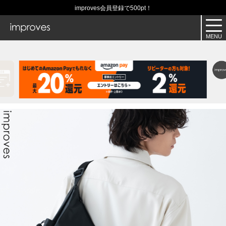
improves会員登録で500pt！