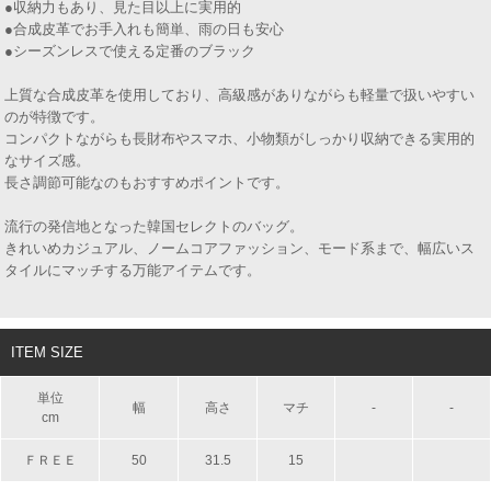
●収納力もあり、見た目以上に実用的
●合成皮革でお手入れも簡単、雨の日も安心
●シーズンレスで使える定番のブラック
上質な合成皮革を使用しており、高級感がありながらも軽量で扱いやすい
のが特徴です。
コンパクトながらも長財布やスマホ、小物類がしっかり収納できる実用的
なサイズ感。
長さ調節可能なのもおすすめポイントです。
流行の発信地となった韓国セレクトのバッグ。
きれいめカジュアル、ノームコアファッション、モード系まで、幅広いス
タイルにマッチする万能アイテムです。
ITEM SIZE
単位
幅
高さ
マチ
-
-
cm
ＦＲＥＥ
50
31.5
15