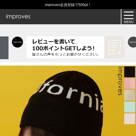
improves会員登録で500pt！