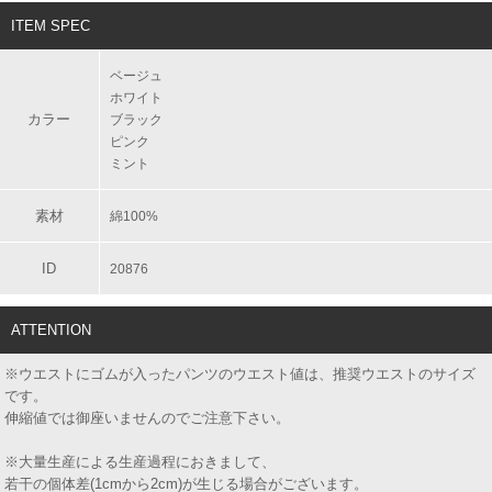
ITEM SPEC
ベージュ
ホワイト
カラー
ブラック
ピンク
ミント
素材
綿100%
ID
20876
ATTENTION
※ウエストにゴムが入ったパンツのウエスト値は、推奨ウエストのサイズ
です。
伸縮値では御座いませんのでご注意下さい。
※大量生産による生産過程におきまして、
若干の個体差(1cmから2cm)が生じる場合がございます。