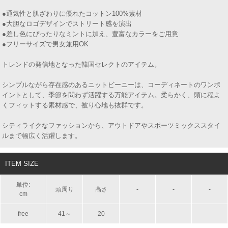
●通気性と肌ざわりに優れたコットン100%素材
●大胆なロゴデザインでストリート感を演出
●差し色にぴったりなミントに加え、豊富なカラーをご用意
●フリーサイズで男女兼用OK
トレンドの発信地となった韓国セレクトのアイテム。
シンプルながら存在感のあるニットビーニーは、コーディネートのワンポ
イントとして、季節を問わず活躍する万能アイテム。柔らかく、頭に程よ
くフィットする素材感で、被り心地も抜群です。
シティライクなファッションから、アウトドアやスポーツミックススタイ
ルまで幅広く活躍します。
ITEM SIZE
単位:
頭周り
高さ
-
-
-
cm
free
41～
20