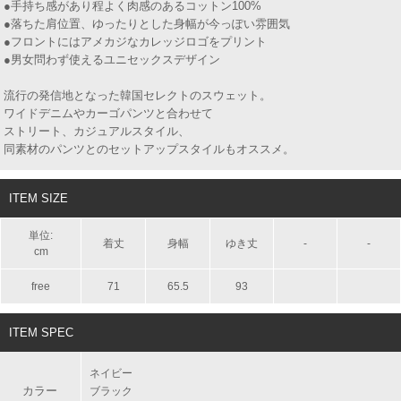
●手持ち感があり程よく肉感のあるコットン100%
●落ちた肩位置、ゆったりとした身幅が今っぽい雰囲気
●フロントにはアメカジなカレッジロゴをプリント
●男女問わず使えるユニセックスデザイン
流行の発信地となった韓国セレクトのスウェット。
ワイドデニムやカーゴパンツと合わせて
ストリート、カジュアルスタイル、
同素材のパンツとのセットアップスタイルもオススメ。
ITEM SIZE
単位:
着丈
身幅
ゆき丈
-
-
cm
free
71
65.5
93
ITEM SPEC
ネイビー
カラー
ブラック