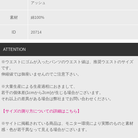
アッシュ
素材
綿100%
ID
20714
ATTENTION
※ウエストにゴムが入ったパンツのウエスト値は、推奨ウエストのサイズ
です。
伸縮値では御座いませんのでご注意下さい。
※大量生産による生産過程におきまして、
若干の個体差(1cmから2cm)が生じる場合がございます。
それ以上の差異がある場合は弊社までお問い合わせください。
【サイズの測り方についての詳細はこちら】
※サイトに掲載されている商品は、モニター環境により実際のものと素材
感・色が若干異なって見える場合がございます。