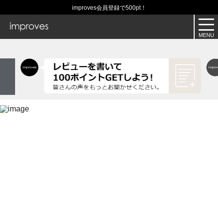
improves会員登録で500pt！