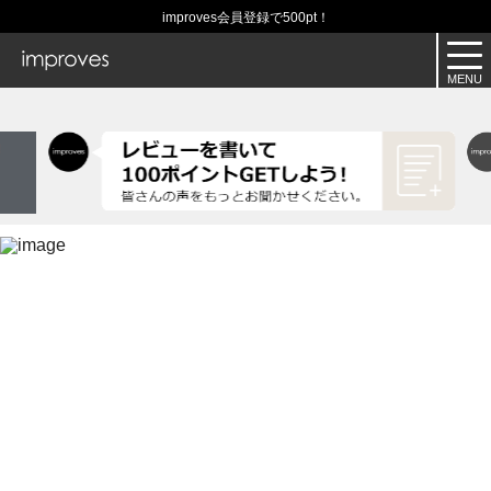
improves会員登録で500pt！