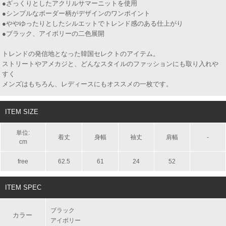
●ざっくりとしたアクリルサマーニットを使用
●シンプルなボーダー柄がデザインのワンポイント
●ややゆったりとしたシルエットでトレンド感のある仕上がり
●ブラック、アイボリーの二色展開
トレンドの発信地となった韓国セレクトのアイテム。
ストリートやアメカジと、どんなスタイルのファッションにも取り入れや
すく
メンズはもちろん、レディースにもオススメの一枚です。
ITEM SIZE
単位:
着丈
身幅
袖丈
肩幅
-
cm
free
62.5
61
24
52
ITEM SPEC
ブラック
カラー
アイボリー